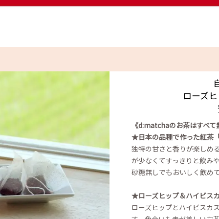
ローズヒ
《d:matchaのお茶はすべ
★日本の品種で作った紅茶
独特の甘さと香りが楽しめ
が少なくてすっきりと飲み
砂糖無しでもおいしく飲め
★ローズヒップ＆ハイビス
ローズヒップとハイビスカ