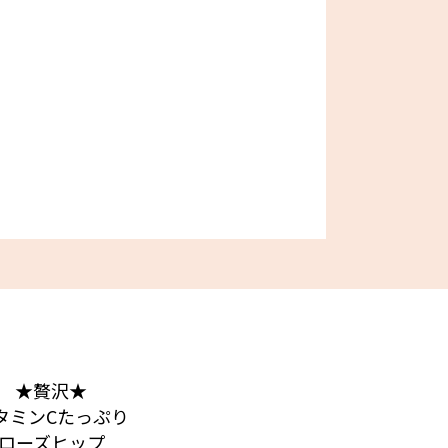
★贅沢★
タミンCたっぷり
ローズヒップ