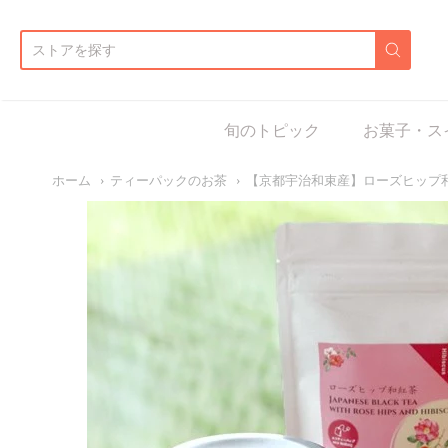
d:
旬のトピック
お菓子・ス
ホーム
ティーパックのお茶
【京都宇治和束産】ローズヒップ