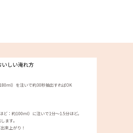
おいしい淹れ方
80ml）を注いで約30秒抽出すればOK
ど：約100ml）に注いで1分～1.5分ほど。
出します。
ば出来上がり！