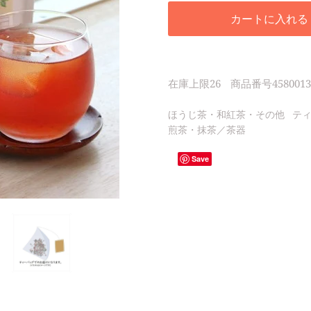
カートに入れる
在庫上限
26
商品番号
4580013
ほうじ茶・和紅茶・その他
テ
煎茶・抹茶／茶器
Save