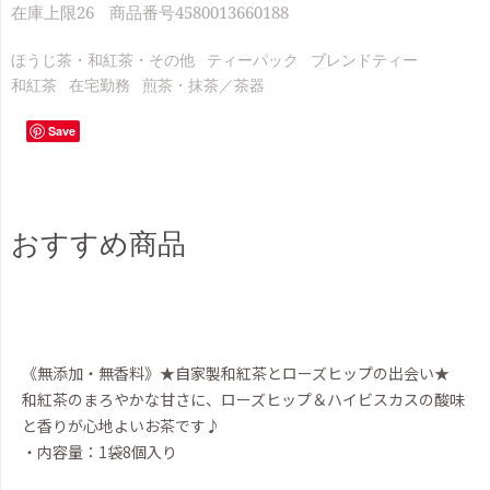
在庫上限
26
商品番号
4580013660188
ほうじ茶・和紅茶・その他
ティーパック
ブレンドティー
和紅茶
在宅勤務
煎茶・抹茶／茶器
Save
おすすめ商品
《無添加・無香料》★自家製和紅茶とローズヒップの出会い★
和紅茶のまろやかな甘さに、ローズヒップ＆ハイビスカスの酸味
と香りが心地よいお茶です♪
・内容量：1袋8個入り