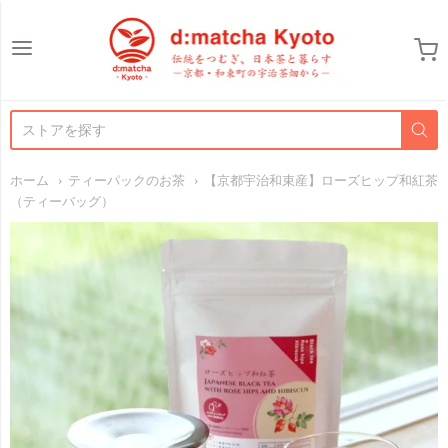
d:matcha Japan
ホーム
ティーパックのお茶
【京都宇治和束産】ローズヒップ和紅茶
（ティーバッグ）