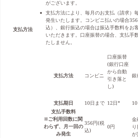
がございます。
支払方法により、毎月のお支払（請求）
発生いたします。コンビニ払いの場合35
込）、銀行振込の場合は振込手数料をお
支払方法
いただきます。口座振替の場合、支払手
たしません。
口座振替
(銀行口座
から自動
支払方法
コンビニ
銀
引き落と
し)
支払期日
10日まで
12日*
1
支払手数料
※ご利用回数に関
金
356円(税
わらず、月一回の
0円
り
込)
み発生
が