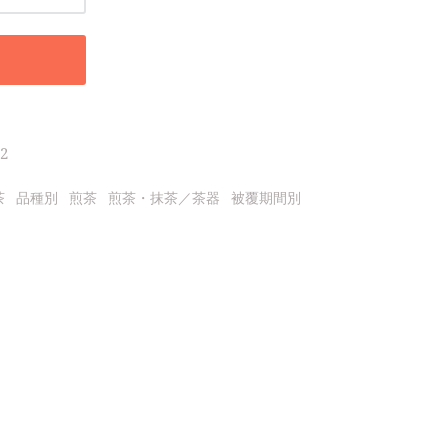
2
茶
品種別
煎茶
煎茶・抹茶／茶器
被覆期間別