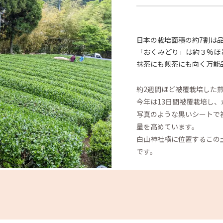
日本の栽培面積の約7割は
「おくみどり」は約３%ほ
抹茶にも煎茶にも向く万能
約2週間ほど被覆栽培した
今年は13日間被覆栽培し
写真のような黒いシートで
量を高めています。
白山神社横に位置するこの
です。