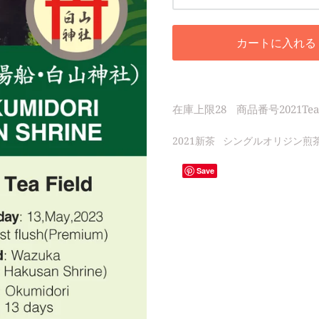
カートに入れる
在庫上限
28
商品番号
2021Tea
2021新茶
シングルオリジン煎
Save