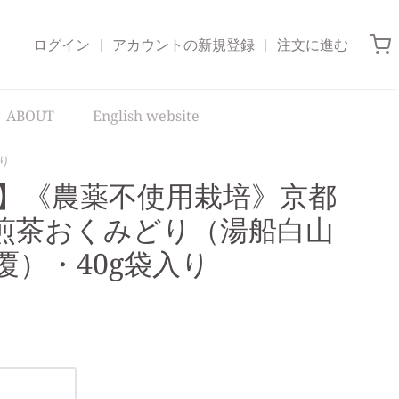
ログイン
アカウントの新規登録
注文に進む
ABOUT
English website
り
穫】《農薬不使用栽培》京都
煎茶おくみどり（湯船白山
覆）・40g袋入り