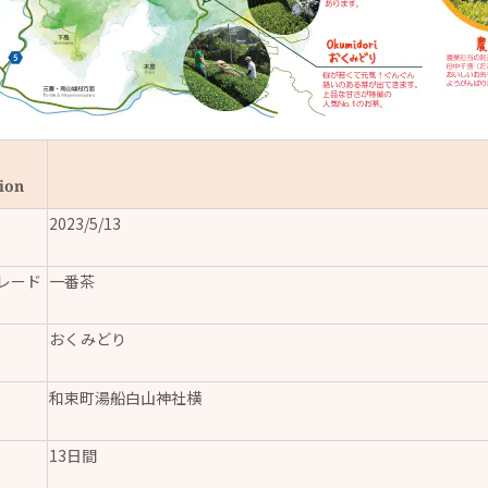
ion
2023/5/13
レード
一番茶
おくみどり
和束町湯船白山神社横
13日間