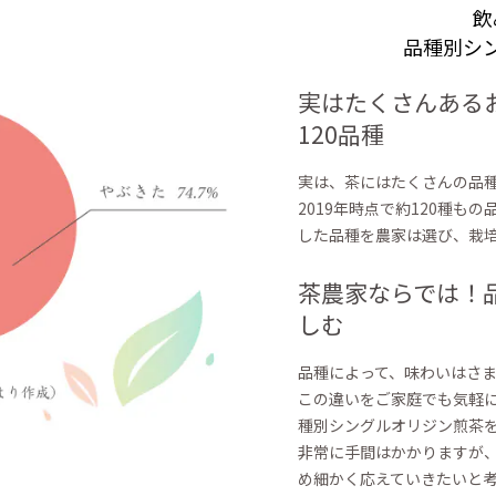
飲
品種別シ
実はたくさんある
120品種
実は、茶にはたくさんの品
2019年時点で約120種も
した品種を農家は選び、栽
茶農家ならでは！
しむ
品種によって、味わいはさ
この違いをご家庭でも気軽に楽
種別シングルオリジン煎茶
非常に手間はかかりますが
め細かく応えていきたいと