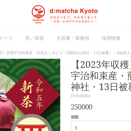
matcha Japan
イーツ
茶／茶器
大容量・業務用
採用情報
栽培》京都宇治和束産・煎茶おくみどり（湯船白山神社・13日被覆）・40g袋入
【2023年収
宇治和束産・
神社・13日被
D-matcha
250000
個数