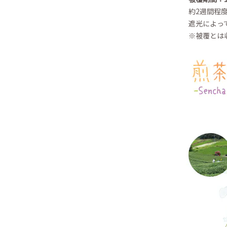
約2週間程
遮光によっ
※被覆とは