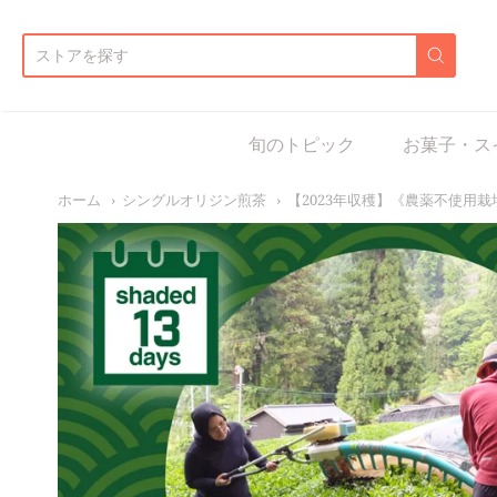
d:
旬のトピック
お菓子・ス
ホーム
シングルオリジン煎茶
【2023年収穫】《農薬不使用