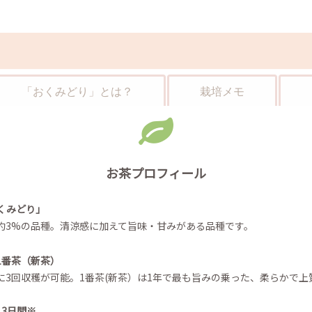
「おくみどり」とは？
栽培メモ
お茶プロフィール
くみどり」
約3%の品種。清涼感に加えて旨味・甘みがある品種です。
1番茶（新茶）
に3回収穫が可能。1番茶(新茶）は1年で最も旨みの乗った、柔らかで上
13日間※