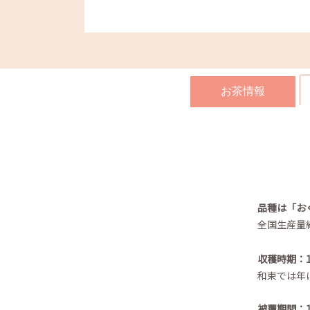
お茶情報
品種は「お
全国生産量
収穫時期：
和束では年
被覆期間：