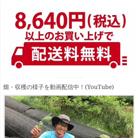
イ
ド
バ
ー
Visual
畑・収穫の様子を動画配信中！(YouTube)
separator