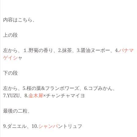
内容はこちら、
上の段
左から、
１.野菊の香り、2.抹茶、3.醤油ヌーボー、4.
パナマ
ゲイシ
ャ
下の段
左から、
5.桜の葉&フランボワーズ、6.コブみかん、
7.YUZU、8.
金木犀
×チャンチャマイヨ
最後の二粒、
9.ダニエル、10.
シャンパ
ントリュフ