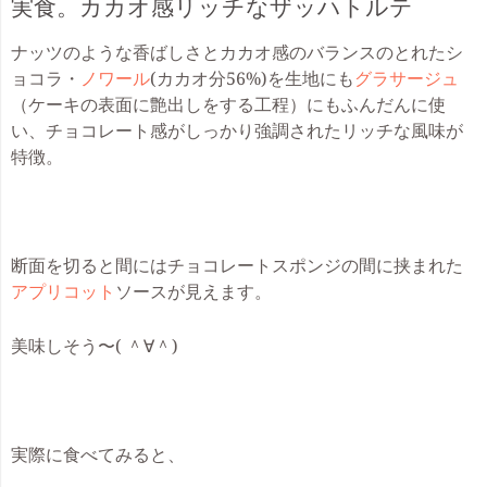
実食。カカオ感リッチな
ザッハトルテ
ナッツのような香ばしさとカカオ感のバランスのとれたシ
ョコラ・
ノワール
(カカオ分56%)を生地にも
グラサージュ
（ケーキの表面に艶出しをする工程）にもふんだんに使
い、チョコレート感がしっかり強調されたリッチな風味が
特徴。
断面を切ると間にはチョコレートスポンジの間に挟まれた
アプリコット
ソースが見えます。
美味しそう〜( ＾∀＾)
実際に食べてみると、