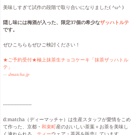
美味しすぎて試作の段階で取り合いになりました( ^ω^ )
隠し味には梅酒が入った、限定37個の希少な
ザッハトルテ
です。
ぜひこちらもぜひご検討ください！
★ご予約受付★極上抹茶生チョコケーキ「抹茶ザッハトル
テ」
dmatcha.jp
-------------------
d:matcha（ディーマッチャ）は生産スタッフが愛情をこめ
て作った、京都・
和束町
産のおいしい茶葉＋お茶を美味し
く淹れられる、
ティー
ウェア・茶器を販売しています。