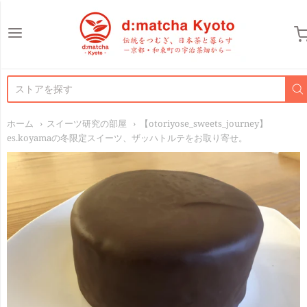
d:matcha Japan
ホーム
スイーツ研究の部屋
【otoriyose_sweets_journey】
es.koyamaの冬限定スイーツ、ザッハトルテをお取り寄せ。