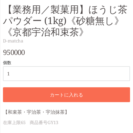
【業務用／製菓用】ほうじ茶
パウダー (1kg)《砂糖無し》
《京都宇治和束茶》
D-matcha
950000
個数
カートに入れる
【和束茶・宇治茶・宇治抹茶】
在庫上限
65
商品番号
GY13