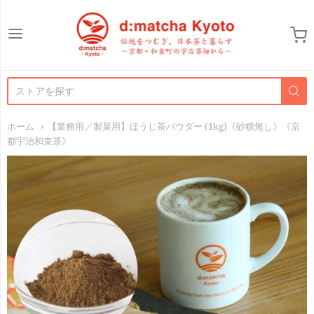
d:matcha Japan
ホーム
【業務用／製菓用】ほうじ茶パウダー (1kg)《砂糖無し》《京
都宇治和束茶》