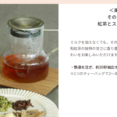
＜
その
紅茶とス
ミルクを加えなくても、その
和紅茶の独特の甘さに香り
わいをお楽しみいただけま
・熱湯を注ぎ、約30秒抽出
※1つのティーバッグで2～