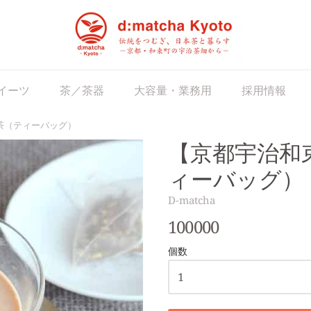
matcha Japan
イーツ
茶／茶器
大容量・業務用
採用情報
茶（ティーバッグ）
【京都宇治和
ィーバッグ）
D-matcha
100000
個数