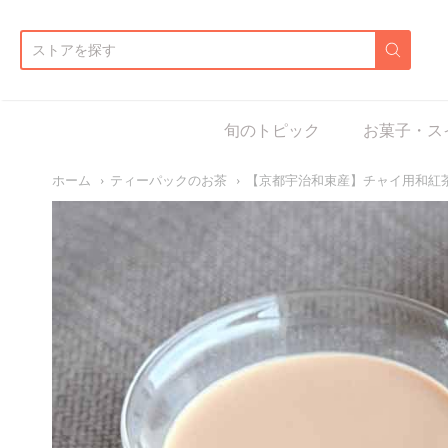
d:
旬のトピック
お菓子・ス
ホーム
ティーパックのお茶
【京都宇治和束産】チャイ用和紅