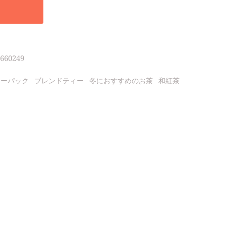
660249
ィーパック
ブレンドティー
冬におすすめのお茶
和紅茶