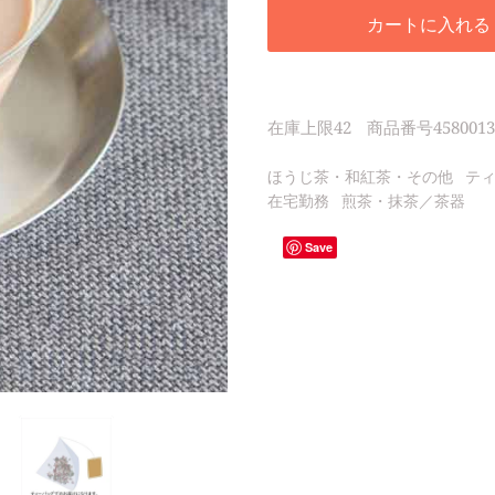
カートに入れる
在庫上限
42
商品番号
4580013
ほうじ茶・和紅茶・その他
テ
在宅勤務
煎茶・抹茶／茶器
Save