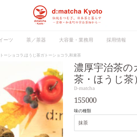
matcha Japan
イーツ
茶／茶器
大容量・業務用
採用情報
ガトーショコラ,ほうじ茶ガトーショコラ,和束茶
濃厚宇治茶の
茶・ほうじ茶
D-matcha
155000
味の種類