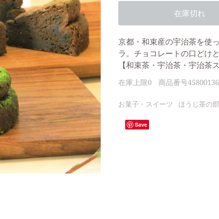
在庫切れ
京都・和束産の宇治茶を使
ラ。チョコレートの口どけ
【和束茶・宇治茶・宇治茶
在庫上限
0
商品番号
45800136
お菓子・スイーツ
ほうじ茶の
Save