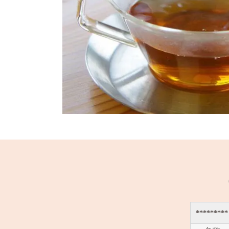
*********