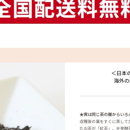
＜日本
海外の
★実は同じ茶の樹からいろ
収穫後の葉をすぐに蒸して
たお茶が「紅茶」、半発