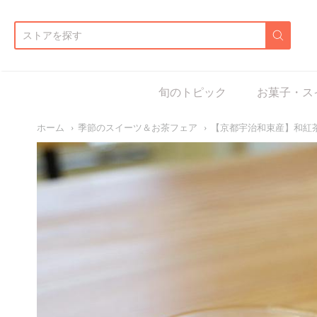
d:
旬のトピック
お菓子・ス
ホーム
季節のスイーツ＆お茶フェア
【京都宇治和束産】和紅