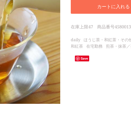
カートに入れる
在庫上限
47
商品番号
4580013
daily
ほうじ茶・和紅茶・その
和紅茶
在宅勤務
煎茶・抹茶／
Save