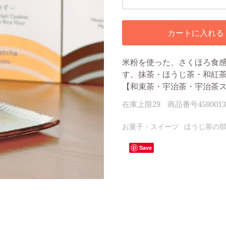
カートに入れる
米粉を使った、さくほろ食感
す。抹茶・ほうじ茶・和紅
【和束茶・宇治茶・宇治茶
在庫上限
29
商品番号
4580013
お菓子・スイーツ
ほうじ茶の
Save