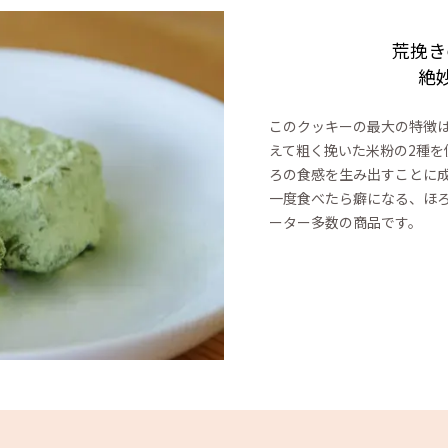
荒挽き
絶
このクッキーの最大の特徴
えて粗く挽いた米粉の2種を
ろの食感を生み出すことに
一度食べたら癖になる、ほ
ーター多数の商品です。