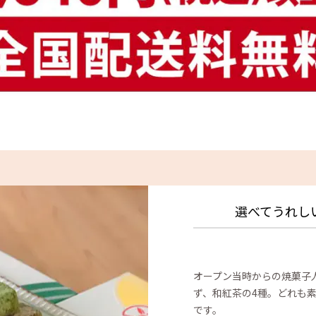
選べてうれし
オープン当時からの焼菓子人
ず、和紅茶の4種。どれも
です。