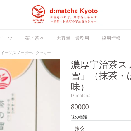
matcha Japan
イーツ
茶／茶器
大容量・業務用
採用情報
スイーツ,スノーボールクッキー
濃厚宇治茶ス
雪」（抹茶・
味）
D-matcha
80000
味の種類