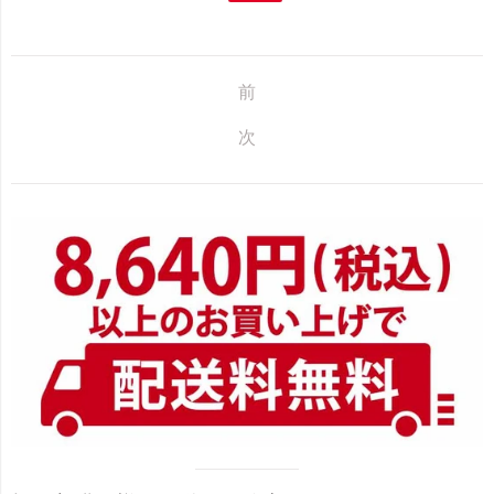
前
次
サ
イ
ド
バ
ー
Visual