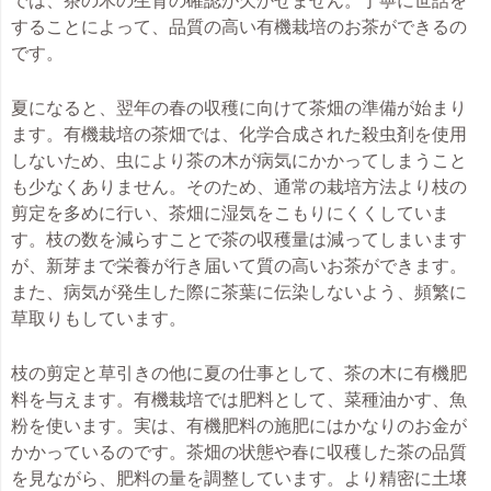
することによって、品質の高い有機栽培のお茶ができるの
です。
夏になると、翌年の春の収穫に向けて茶畑の準備が始まり
ます。有機栽培の茶畑では、化学合成された殺虫剤を使用
しないため、虫により茶の木が病気にかかってしまうこと
も少なくありません。そのため、通常の栽培方法より枝の
剪定を多めに行い、茶畑に湿気をこもりにくくしていま
す。枝の数を減らすことで茶の収穫量は減ってしまいます
が、新芽まで栄養が行き届いて質の高いお茶ができます。
また、病気が発生した際に茶葉に伝染しないよう、頻繁に
草取りもしています。
枝の剪定と草引きの他に夏の仕事として、茶の木に有機肥
料を与えます。有機栽培では肥料として、菜種油かす、
魚
粉
を使います。実は、有機肥料の施肥にはかなりのお金が
かかっているのです。茶畑の状態や春に収穫した茶の品質
を見ながら、肥料の量を調整しています。より精密に土壌