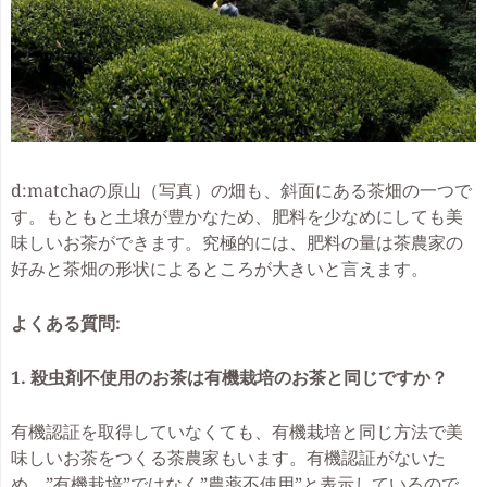
d:matchaの原山（写真）の畑も、斜面にある茶畑の一つで
す。もともと土壌が豊かなため、肥料を少なめにしても美
味しいお茶ができます。究極的には、肥料の量は茶農家の
好みと茶畑の形状によるところが大きいと言えます。
よくある質問:
1. 殺虫剤不使用のお茶は有機栽培のお茶と同じですか？
有機認証を取得していなくても、有機栽培と同じ方法で美
味しいお茶をつくる茶農家もいます。有機認証がないた
め、”有機栽培”ではなく”農薬不使用”と表示しているので