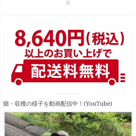
次
サ
イ
ド
バ
ー
Visual
畑・収穫の様子を動画配信中！(YouTube)
separator