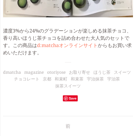
濃度3%から24%のグラデーションが楽しめる抹茶チョコ、
香り高いほうじ茶チョコを詰め合わせた大人気のセットで
す。この商品は
d:matchaオンラインサイト
からもお買い求
めいただけます。
dmatcha
magazine
otoriyose
お取り寄せ
ほうじ茶
スイーツ
チョコレート
京都
和束町
和束茶
宇治抹茶
宇治茶
抹茶スイーツ
Save
前