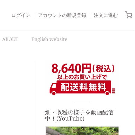
ログイン
アカウントの新規登録
注文に進む
ABOUT
English website
サ
イ
ド
バ
Visual
畑・収穫の様子を動画配信
separator
ー
中！(YouTube)