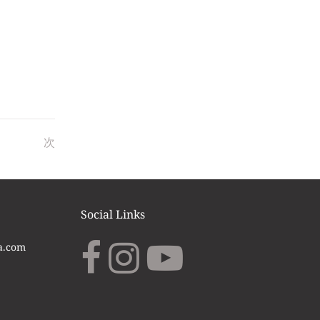
次
Social Links
.com